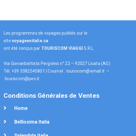
Les programmes de voyages publiés sur le
site
voyageenitalie.ca
ont été conçus par
TOURISCOM
VIAGGI
S.R.L.
Via Giovanbattista Pergolesi n° 22 – 92027 Licata (AG)
Tél: +39 3382545801 | Courriel : touriscom@email.it –
touriscom@pec.it
Conditions Générales de Ventes
Home
Bellissima Italia
Splendida Italia