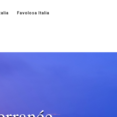
alia
Favolosa Italia
erranée