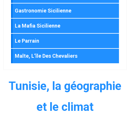
Gastronomie Sicilienne
La Mafia Sicilienne
Le Parrain
Malte, L’île Des Chevaliers
Tunisie, la géographie
et le climat