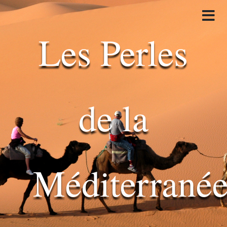
Les Perles
de la
Méditerrané