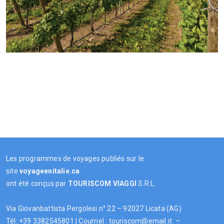
Les programmes de voyages publiés sur le
site
voyageenitalie.ca
ont été conçus par
TOURISCOM
VIAGGI
S.R.L.
Via Giovanbattista Pergolesi n° 22 – 92027 Licata (AG)
Tél: +39 3382545801 | Courriel : touriscom@email.it –