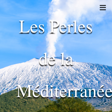
Les Perles
de la
Méditerrané